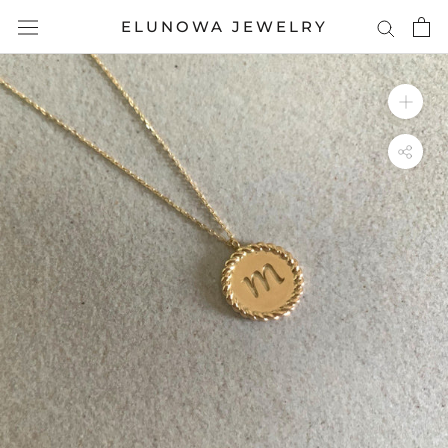
ス
ELUNOWA JEWELRY
キ
ッ
プ
し
て
コ
ン
テ
ン
ツ
に
移
動
す
る