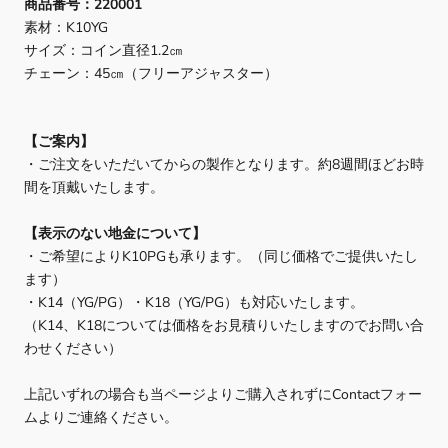
商品番号：
220001
素材：
K10YG
サイズ：コイン直径
1.2
㎝
チェーン：
45
㎝（フリーアジャスター）
【ご案内】
・ご注文をいただいてからの製作となります。約8週間ほどお時
間を頂戴いたします。
【表示のない地金について】
・ご希望によりK10
PG
も承ります。（同じ価格でご提供いたし
ます）
・
K14
（
YG/PG
）・
K18
（
YG/PG
）も対応いたします。
（K14、K18については価格をお見積りいたしますのでお問い合
わせください）
上記いずれの場合も当ページよりご購入されずに
Contact
フォー
ムよりご連絡ください。